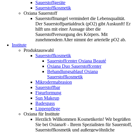
Sauerstoffgeräte
Sauerstoffkosmetik
Oxiana Sauerstoff
Sauerstoffmangel vermindert die Lebensqualität.
Der Sauerstoffpartialdruck (pO2) gibt Auskunft! Er
hilft uns mit einer Aussage über die
Sauerstoffversorgung des Körpers. Mit
zunehmendem Alter nimmt der arterielle pO2 ab.
Institute
Produktauswahl
Sauerstoffkosmetik
Sauerstoffcenter Oxiana Beauté
Oxiana Duo Sauerstoffcenter
Behandlungsablauf Oxiana
Sauerstoffkosmetik
Mikrodermabrasion
Sauerstoffbar
Figurformung
Sun Makeup
Badespass
Lippenpflege
Oxiana für Institute
Herzlich Willkommen Kosmetikerin! Wir begrüßen
Sie bei Oxiana® - Ihrem Spezialisten für Sauerstoff,
Sauerstoffkosmetik und außergewöhnliche